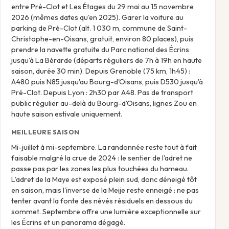
entre Pré-Clot et Les Étages du 29 mai au 15 novembre
2026 (mêmes dates qu'en 2025). Garer la voiture au
parking de Pré-Clot (alt. 1 030 m, commune de Saint-
Christophe-en-Oisans, gratuit, environ 80 places), puis
prendre la navette gratuite du Parc national des Écrins
jusqu'à La Bérarde (départs réguliers de 7h à 19h en haute
saison, durée 30 min). Depuis Grenoble (75 km, 1h45) :
A480 puis N85 jusqu'au Bourg-d'Oisans, puis D530 jusqu'à
Pré-Clot. Depuis Lyon : 2h30 par A48. Pas de transport
public régulier au-delà du Bourg-d'Oisans, lignes Zou en
haute saison estivale uniquement.
MEILLEURE SAISON
Mi-juillet à mi-septembre. La randonnée reste tout à fait
faisable malgré la crue de 2024 : le sentier de l'adret ne
passe pas par les zones les plus touchées du hameau.
L'adret de la Maye est exposé plein sud, donc déneigé tôt
en saison, mais l'inverse de la Meije reste enneigé : ne pas
tenter avant la fonte des névés résiduels en dessous du
sommet. Septembre offre une lumière exceptionnelle sur
les Écrins et un panorama dégagé.