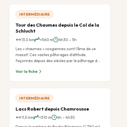
INTERMÉDIAIRE
Tour des Chaumes depuis le Col de la
Schlucht
13,0 km
+560 m
4h30 – 5h
Les « chaumes » vosgiennes sont l'âme de ce
massif. Ces vastes pâturages d'altitude,
façonnés depuis des siècles par le pâturage d…
Voir la fiche
INTERMÉDIAIRE
Lacs Robert depuis Chamrousse
11,0 km
+510 m
4h – 4h30
Depuis le parking de Roche Béranger (1 750 m),