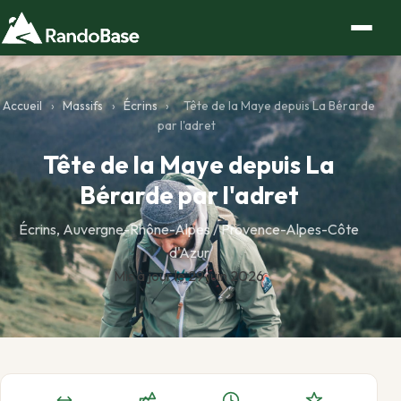
Accueil
›
Massifs
›
Écrins
›
Tête de la Maye depuis La Bérarde
par l'adret
Tête de la Maye depuis La
Bérarde par l'adret
Écrins, Auvergne-Rhône-Alpes / Provence-Alpes-Côte
d'Azur
Mis à jour le 29 juin 2026