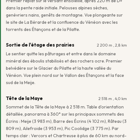
Premier replat sur le versant ensoleillé, après 220 m de D+
dans la pente raide initiale. Pelouses alpines sèches,
genévriers nains, genêts de montagne. Vue plongeante sur
le site de La Bérarde et la confluence du Vénéon avec les
torrents des Étançons et de la Pilatte.
Sortie de l'étage des prairies
2 200 m , 2,8 km
Le sentier quitte les pâturages et entre dans le domaine
minéral des éboulis stabilisés et des rochers ocre. Premier
belvédère sur le Glacier du Pilatte et la haute vallée du
Vénéon. Vue plein nord sur le Vallon des Étançons et la face
sud de la Meije.
Tête de la Maye
2 518 m , 4,0 km
Sommet de la Tête de la Maye à 2 518 m. Table d'orientation
détaillée, panorama à 360° sur les principaux sommets des
Écrins : Meije (3 983 m), Barre des Écrins (4 102 m), Râteau (3
809 m), Ailefroide (3 953 m), Pic Coolidge (3 775 m). Par
temps clair : Vercors et Chartreuse à plus de 60 km au nord-