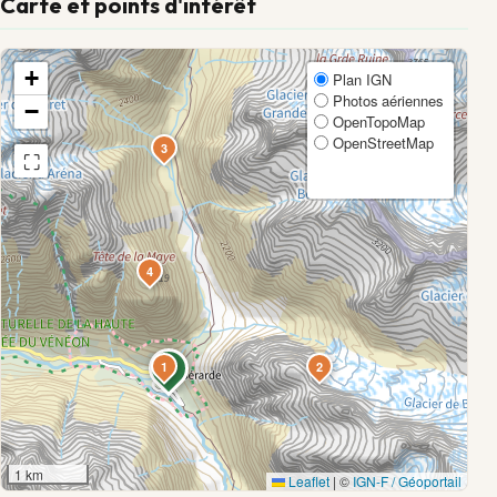
Carte et points d'intérêt
+
Plan IGN
Photos aériennes
−
OpenTopoMap
OpenStreetMap
3
⛶
4
1
2
1 km
Leaflet
|
©
IGN-F / Géoportail