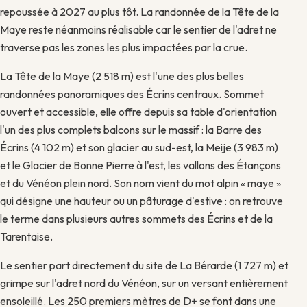
repoussée à 2027 au plus tôt. La randonnée de la Tête de la
Maye reste néanmoins réalisable car le sentier de l'adret ne
traverse pas les zones les plus impactées par la crue.
La Tête de la Maye (2 518 m) est l'une des plus belles
randonnées panoramiques des Écrins centraux. Sommet
ouvert et accessible, elle offre depuis sa table d'orientation
l'un des plus complets balcons sur le massif : la Barre des
Écrins (4 102 m) et son glacier au sud-est, la Meije (3 983 m)
et le Glacier de Bonne Pierre à l'est, les vallons des Étançons
et du Vénéon plein nord. Son nom vient du mot alpin « maye »
qui désigne une hauteur ou un pâturage d'estive : on retrouve
le terme dans plusieurs autres sommets des Écrins et de la
Tarentaise.
Le sentier part directement du site de La Bérarde (1 727 m) et
grimpe sur l'adret nord du Vénéon, sur un versant entièrement
ensoleillé. Les 250 premiers mètres de D+ se font dans une