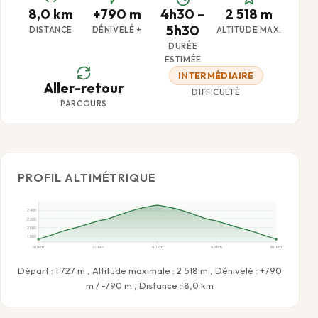
8,0 km
+790 m
4h30 –
2 518 m
5h30
DISTANCE
DÉNIVELÉ +
ALTITUDE MAX.
DURÉE
ESTIMÉE
INTERMÉDIAIRE
Aller-retour
DIFFICULTÉ
PARCOURS
PROFIL ALTIMÉTRIQUE
2 400
2 200
2 000
1 800
0,0 km
2,0 km
4,0 km
6,0 km
8,0 km
Départ : 1 727 m , Altitude maximale : 2 518 m , Dénivelé : +790
m / -790 m , Distance : 8,0 km