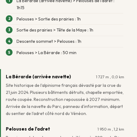
La Bérarde (arrivée navette) > Pelouses de l'adret :
1h15
Pelouses > Sortie des prairies : 1h
Sortie des prairies > Tête de la Maye : 1h
Descente sommet > Pelouses : 1h
Pelouses > La Bérarde : 50 min
La Bérarde (arrivée navette)
1 727 m , 0,0 km
Site historique de l'alpinisme français dévasté par la crue du
21 juin 2024. Plusieurs bâtiments détruits, chapelle emportée,
route coupée. Reconstruction repoussée à 2027 minimum.
Arrivée de la navette du Parc, panneau d'information, départ
du sentier de l'adret côté nord du Vénéon.
Pelouses de l'adret
1 950 m , 1,2 km