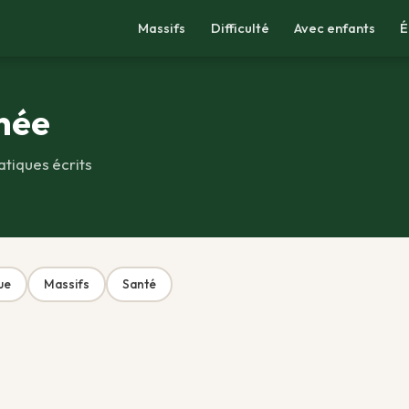
Massifs
Difficulté
Avec enfants
É
née
atiques écrits
ue
Massifs
Santé