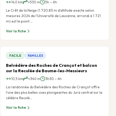
14,0 km
+530 m
5h – 6h
Le Crêt de la Neige (1 720,83 m d'altitude exacte selon
mesures 2024 de l'Université de Lausanne, arrondi à 1 721
m) est le point …
Voir la fiche
FACILE
FAMILLES
Belvédère des Roches de Crançot et balcon
sur la Reculée de Baume-les-Messieurs
10,5 km
+340 m
3h30 – 4h
La randonnée du Belvédère des Roches de Crançot offre
l'une des plus belles vues plongeantes du Jura central sur la
célèbre Reculé…
Voir la fiche