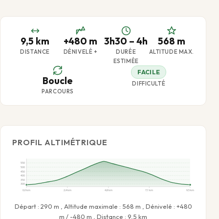
9,5 km
+480 m
3h30 – 4h
568 m
DISTANCE
DÉNIVELÉ +
DURÉE
ALTITUDE MAX.
ESTIMÉE
FACILE
Boucle
DIFFICULTÉ
PARCOURS
PROFIL ALTIMÉTRIQUE
550
500
450
400
350
300
0,0 km
2,4 km
4,8 km
7,1 km
9,5 km
Départ : 290 m , Altitude maximale : 568 m , Dénivelé : +480
m / -480 m , Distance : 9,5 km