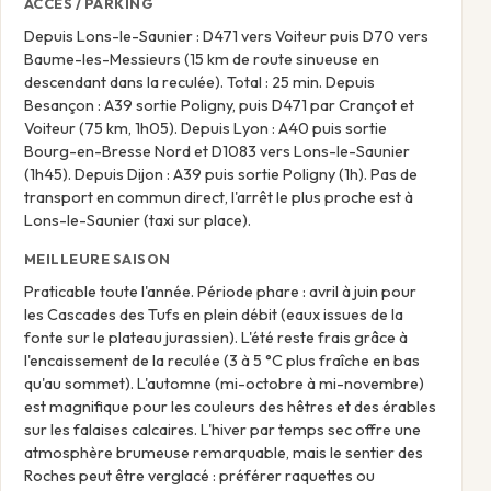
ACCÈS / PARKING
Depuis Lons-le-Saunier : D471 vers Voiteur puis D70 vers
Baume-les-Messieurs (15 km de route sinueuse en
descendant dans la reculée). Total : 25 min. Depuis
Besançon : A39 sortie Poligny, puis D471 par Crançot et
Voiteur (75 km, 1h05). Depuis Lyon : A40 puis sortie
Bourg-en-Bresse Nord et D1083 vers Lons-le-Saunier
(1h45). Depuis Dijon : A39 puis sortie Poligny (1h). Pas de
transport en commun direct, l'arrêt le plus proche est à
Lons-le-Saunier (taxi sur place).
MEILLEURE SAISON
Praticable toute l'année. Période phare : avril à juin pour
les Cascades des Tufs en plein débit (eaux issues de la
fonte sur le plateau jurassien). L'été reste frais grâce à
l'encaissement de la reculée (3 à 5 °C plus fraîche en bas
qu'au sommet). L'automne (mi-octobre à mi-novembre)
est magnifique pour les couleurs des hêtres et des érables
sur les falaises calcaires. L'hiver par temps sec offre une
atmosphère brumeuse remarquable, mais le sentier des
Roches peut être verglacé : préférer raquettes ou