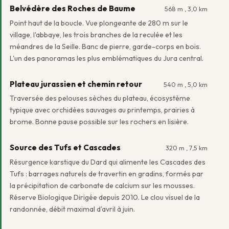
Belvédère des Roches de Baume
568 m , 3,0 km
Point haut de la boucle. Vue plongeante de 280 m sur le
village, l'abbaye, les trois branches de la reculée et les
méandres de la Seille. Banc de pierre, garde-corps en bois.
L'un des panoramas les plus emblématiques du Jura central.
Plateau jurassien et chemin retour
540 m , 5,0 km
Traversée des pelouses sèches du plateau, écosystème
typique avec orchidées sauvages au printemps, prairies à
brome. Bonne pause possible sur les rochers en lisière.
Source des Tufs et Cascades
320 m , 7,5 km
Résurgence karstique du Dard qui alimente les Cascades des
Tufs : barrages naturels de travertin en gradins, formés par
la précipitation de carbonate de calcium sur les mousses.
Réserve Biologique Dirigée depuis 2010. Le clou visuel de la
randonnée, débit maximal d'avril à juin.