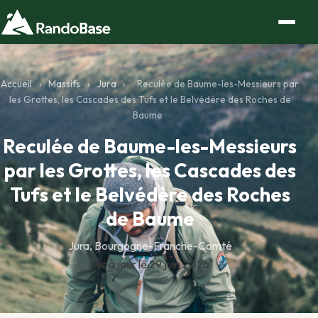
Accueil
›
Massifs
›
Jura
›
Reculée de Baume-les-Messieurs par
les Grottes, les Cascades des Tufs et le Belvédère des Roches de
Baume
Reculée de Baume-les-Messieurs
par les Grottes, les Cascades des
Tufs et le Belvédère des Roches
de Baume
Jura, Bourgogne-Franche-Comté
Mis à jour le 29 juin 2026