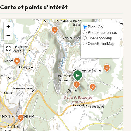
Carte et points d'intérêt
+
Plan IGN
5
Photos aériennes
−
OpenTopoMap
4
OpenStreetMap
⛶
6
3
1
2
7
2 km