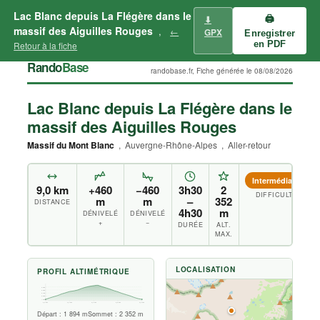
Lac Blanc depuis La Flégère dans le
⬇
🖨
massif des Aiguilles Rouges
,
←
GPX
Enregistrer
en PDF
Retour à la fiche
Rando
Base
randobase.fr, Fiche générée le 08/08/2026
Lac Blanc depuis La Flégère dans le
massif des Aiguilles Rouges
Massif du Mont Blanc
, Auvergne-Rhône-Alpes , Aller-retour
Intermédiaire
9,0 km
+460
−460
3h30
2
DIFFICULTÉ
m
m
–
352
DISTANCE
4h30
m
DÉNIVELÉ
DÉNIVELÉ
+
−
DURÉE
ALT.
MAX.
LOCALISATION
PROFIL ALTIMÉTRIQUE
2 300
2 200
2 100
2 000
1 900
0,0 km
2,3 km
4,5 km
6,8 km
9,0 km
Départ : 1 894 m
Sommet : 2 352 m