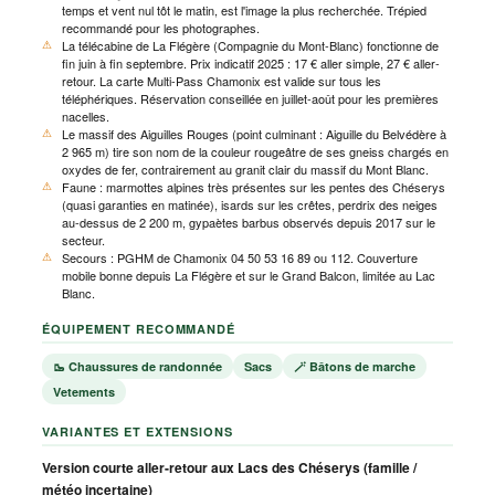
temps et vent nul tôt le matin, est l'image la plus recherchée. Trépied
recommandé pour les photographes.
La télécabine de La Flégère (Compagnie du Mont-Blanc) fonctionne de
fin juin à fin septembre. Prix indicatif 2025 : 17 € aller simple, 27 € aller-
retour. La carte Multi-Pass Chamonix est valide sur tous les
téléphériques. Réservation conseillée en juillet-août pour les premières
nacelles.
Le massif des Aiguilles Rouges (point culminant : Aiguille du Belvédère à
2 965 m) tire son nom de la couleur rougeâtre de ses gneiss chargés en
oxydes de fer, contrairement au granit clair du massif du Mont Blanc.
Faune : marmottes alpines très présentes sur les pentes des Chéserys
(quasi garanties en matinée), isards sur les crêtes, perdrix des neiges
au-dessus de 2 200 m, gypaètes barbus observés depuis 2017 sur le
secteur.
Secours : PGHM de Chamonix 04 50 53 16 89 ou 112. Couverture
mobile bonne depuis La Flégère et sur le Grand Balcon, limitée au Lac
Blanc.
ÉQUIPEMENT RECOMMANDÉ
🥾 Chaussures de randonnée
Sacs
🪄 Bâtons de marche
Vetements
VARIANTES ET EXTENSIONS
Version courte aller-retour aux Lacs des Chéserys (famille /
météo incertaine)