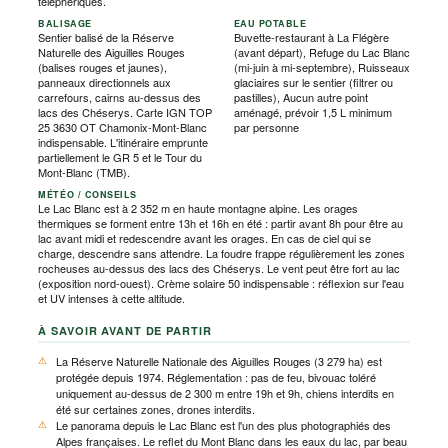
téléphériques.
BALISAGE
EAU POTABLE
Sentier balisé de la Réserve
Buvette-restaurant à La Flégère
Naturelle des Aiguilles Rouges
(avant départ), Refuge du Lac Blanc
(balises rouges et jaunes),
(mi-juin à mi-septembre), Ruisseaux
panneaux directionnels aux
glaciaires sur le sentier (filtrer ou
carrefours, cairns au-dessus des
pastilles), Aucun autre point
lacs des Chéserys. Carte IGN TOP
aménagé, prévoir 1,5 L minimum
25 3630 OT Chamonix-Mont-Blanc
par personne
indispensable. L'itinéraire emprunte
partiellement le GR 5 et le Tour du
Mont-Blanc (TMB).
MÉTÉO / CONSEILS
Le Lac Blanc est à 2 352 m en haute montagne alpine. Les orages
thermiques se forment entre 13h et 16h en été : partir avant 8h pour être au
lac avant midi et redescendre avant les orages. En cas de ciel qui se
charge, descendre sans attendre. La foudre frappe régulièrement les zones
rocheuses au-dessus des lacs des Chéserys. Le vent peut être fort au lac
(exposition nord-ouest). Crème solaire 50 indispensable : réflexion sur l'eau
et UV intenses à cette altitude.
À SAVOIR AVANT DE PARTIR
La Réserve Naturelle Nationale des Aiguilles Rouges (3 279 ha) est
protégée depuis 1974. Réglementation : pas de feu, bivouac toléré
uniquement au-dessus de 2 300 m entre 19h et 9h, chiens interdits en
été sur certaines zones, drones interdits.
Le panorama depuis le Lac Blanc est l'un des plus photographiés des
Alpes françaises. Le reflet du Mont Blanc dans les eaux du lac, par beau