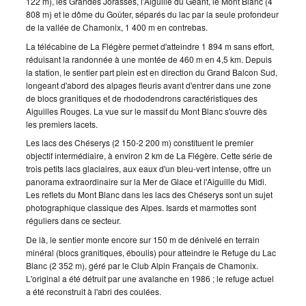
122 m), les Grandes Jorasses, l'Aiguille du Géant, le Mont Blanc (4
808 m) et le dôme du Goûter, séparés du lac par la seule profondeur
de la vallée de Chamonix, 1 400 m en contrebas.
La télécabine de La Flégère permet d'atteindre 1 894 m sans effort,
réduisant la randonnée à une montée de 460 m en 4,5 km. Depuis
la station, le sentier part plein est en direction du Grand Balcon Sud,
longeant d'abord des alpages fleuris avant d'entrer dans une zone
de blocs granitiques et de rhododendrons caractéristiques des
Aiguilles Rouges. La vue sur le massif du Mont Blanc s'ouvre dès
les premiers lacets.
Les lacs des Chéserys (2 150-2 200 m) constituent le premier
objectif intermédiaire, à environ 2 km de La Flégère. Cette série de
trois petits lacs glaciaires, aux eaux d'un bleu-vert intense, offre un
panorama extraordinaire sur la Mer de Glace et l'Aiguille du Midi.
Les reflets du Mont Blanc dans les lacs des Chéserys sont un sujet
photographique classique des Alpes. Isards et marmottes sont
réguliers dans ce secteur.
De là, le sentier monte encore sur 150 m de dénivelé en terrain
minéral (blocs granitiques, éboulis) pour atteindre le Refuge du Lac
Blanc (2 352 m), géré par le Club Alpin Français de Chamonix.
L'original a été détruit par une avalanche en 1986 ; le refuge actuel
a été reconstruit à l'abri des coulées.