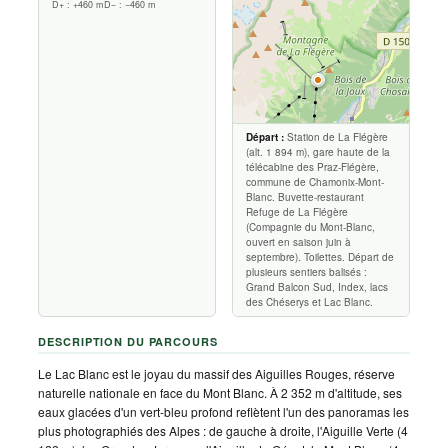
D+ : +460 m
D− : −460 m
Départ :
Station de La Flégère
(alt. 1 894 m), gare haute de la
télécabine des Praz-Flégère,
commune de Chamonix-Mont-
Blanc. Buvette-restaurant
Refuge de La Flégère
(Compagnie du Mont-Blanc,
ouvert en saison juin à
septembre). Toilettes. Départ de
plusieurs sentiers balisés :
Grand Balcon Sud, Index, lacs
des Chéserys et Lac Blanc.
DESCRIPTION DU PARCOURS
Le Lac Blanc est le joyau du massif des Aiguilles Rouges, réserve
naturelle nationale en face du Mont Blanc. À 2 352 m d'altitude, ses
eaux glacées d'un vert-bleu profond reflètent l'un des panoramas les
plus photographiés des Alpes : de gauche à droite, l'Aiguille Verte (4