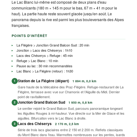
Le Lac Blanc lui-même est composé de deux plans d'eau
communicants (180 m × 145 m pour le bas, 67 m × 41 m pour le
haut). La partie haute reste souvent glacée jusqu'en août. Le
panorama depuis la rive est parmi les plus bouleversants des Alpes
françaises.
POINTS D'INTÉRÊT
La Flégère > Jonction Grand Balcon Sud : 20 min
Jonction > Lacs des Chéserys : 1h10
Lacs des Chéserys > Refuge : 45 min
Refuge > Lac Blanc : 10 min
Pause au lac : 30 min recommandées
Lac Blanc > La Flégère (retour) : 1h30
Station de La Flégère (départ)
1
1 894 m, 0,0 km
Gare haute de la télécabine des Praz-Flégère. Refuge-restaurant de La
Flégère, terrasse avec vue sur Chamonix et l'Aiguille du Midi. Dernier
point de ravitaillement.
Jonction Grand Balcon Sud
2
1 950 m, 0,8 km
Le sentier rejoint le Grand Balcon Sud, parcours panoramique longeant
les Aiguilles Rouges à mi-hauteur. Vue directe sur la Mer de Glace et les
aiguilles. Bifurcation vers le Lac Blanc à droite.
Lacs des Chéserys
3
2 170 m, 2,5 km
Série de trois lacs glaciaires entre 2 150 et 2 200 m. Reflets classiques
du Mont Blanc dans l'eau. Marmottes nombreuses sur les pentes, isards