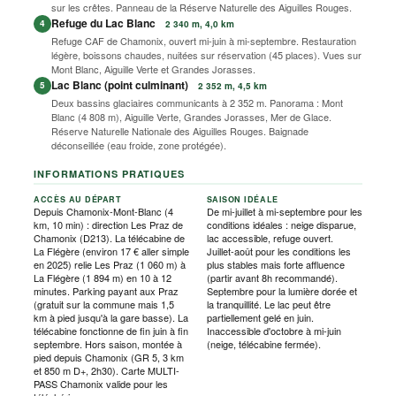
sur les crêtes. Panneau de la Réserve Naturelle des Aiguilles Rouges.
Refuge du Lac Blanc
4
2 340 m, 4,0 km
Refuge CAF de Chamonix, ouvert mi-juin à mi-septembre. Restauration
légère, boissons chaudes, nuitées sur réservation (45 places). Vues sur
Mont Blanc, Aiguille Verte et Grandes Jorasses.
Lac Blanc (point culminant)
5
2 352 m, 4,5 km
Deux bassins glaciaires communicants à 2 352 m. Panorama : Mont
Blanc (4 808 m), Aiguille Verte, Grandes Jorasses, Mer de Glace.
Réserve Naturelle Nationale des Aiguilles Rouges. Baignade
déconseillée (eau froide, zone protégée).
INFORMATIONS PRATIQUES
ACCÈS AU DÉPART
SAISON IDÉALE
Depuis Chamonix-Mont-Blanc (4
De mi-juillet à mi-septembre pour les
km, 10 min) : direction Les Praz de
conditions idéales : neige disparue,
Chamonix (D213). La télécabine de
lac accessible, refuge ouvert.
La Flégère (environ 17 € aller simple
Juillet-août pour les conditions les
en 2025) relie Les Praz (1 060 m) à
plus stables mais forte affluence
La Flégère (1 894 m) en 10 à 12
(partir avant 8h recommandé).
minutes. Parking payant aux Praz
Septembre pour la lumière dorée et
(gratuit sur la commune mais 1,5
la tranquillité. Le lac peut être
km à pied jusqu'à la gare basse). La
partiellement gelé en juin.
télécabine fonctionne de fin juin à fin
Inaccessible d'octobre à mi-juin
septembre. Hors saison, montée à
(neige, télécabine fermée).
pied depuis Chamonix (GR 5, 3 km
et 850 m D+, 2h30). Carte MULTI-
PASS Chamonix valide pour les