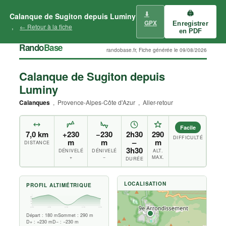
⬇
🖨
Calanque de Sugiton depuis Luminy
GPX
Enregistrer
,
← Retour à la fiche
en PDF
Rando
Base
randobase.fr, Fiche générée le 09/08/2026
Calanque de Sugiton depuis
Luminy
Calanques
, Provence-Alpes-Côte d'Azur , Aller-retour
Facile
7,0 km
+230
−230
2h30
290
DIFFICULTÉ
m
m
–
m
DISTANCE
3h30
DÉNIVELÉ
DÉNIVELÉ
ALT.
+
−
MAX.
DURÉE
LOCALISATION
PROFIL ALTIMÉTRIQUE
250
200
150
100
50
0,0 km
1,8 km
3,5 km
5,3 km
7,0 km
Départ : 180 m
Sommet : 290 m
D+ : +230 m
D− : −230 m