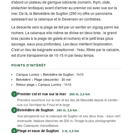
d'abord un plateau de garrigue odorante (romarin, thym, ciste,
pistachier lentisque) avant d'arriver au premier col avec vue sur la
mer. De là, le Belvédère de Sugiton (290 m) offre un panorama
saisissant sur la calanque et le Devenson en contrebas.
La descente vers la plage se fait par un sentier en zigzag parmi les
rochers. La calanque elle-même se divise en deux bras : le grand
bras (accès à la plage de galets et rochers) et le petit bras (plus
sauvage, eaux plus profondes). Les deux méritent l'exploration.
C'est un lieu de baignade exceptionnel : l'eau, filtrée par le calcaire,
est d'une transparence de 10-15 m par beau temps.
POINTS D'INTÉRÊT
Campus Luminy > Belvédère de Sugiton : 1h10
Belvédère > Plage (descente) : 30 min
Retour plage > Campus Luminy : 1h10
Premier col et vue sur la mer
1
260 m, 2,0 km
Première ouverture sur la mer et les îles de Marseille depuis le sentier -
vue sur l'archipel du Frioul et le large
Belvédère de Sugiton
2
290 m, 2,8 km
Vue plongeante sur la calanque de Sugiton et ses deux bras - eaux vert
émeraude, falaises blanches de 200 m, l'image la plus photographiée
des Calanques marseillaises
Plage et eaux de Sugiton
3
2 m, 3,5 km