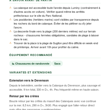
À SAVOIR AVANT DE PARTIR
La calanque est accessible toute l'année depuis Luminy (contrairement à
d'autres accès en voiture). Vérifier quand même les arrêtés
préfectoraux sur le site du Parc National.
Les posidionies (herbiers marins) sont visibles par transparence depuis
les rochers du bord de calanque. Éviter de les piétiner ou d'y jeter
l'ancre.
La descente finale vers la plage (200 derniers mètres) est sur terrain
rocheux - chaussures fermées obligatoires, sandales de plage à laisser
dans le sac.
Trouver de la place à la plage de Sugiton peut être difficile en week-end
de printemps. Arriver avant 10h pour profiter du calme.
ÉQUIPEMENT RECOMMANDÉ
🥾 Chaussures de randonnée
Sacs
VARIANTES ET EXTENSIONS
Extension vers le Devenson
Depuis le belvédère, sentier vers la Calanque du Devenson, plus sauvage et
accessible. 9 km total, 330 m D+, 4h. Peu fréquenté même en haute saison.
Retour par les crêtes
Boucle retour par les crêtes du massif des Calanques avec vue continue
sur la mer. 8,5 km, 290 m D+, 3h30. Plus engagé que l'aller-retour direct
mais offre des panoramas supplémentaires.