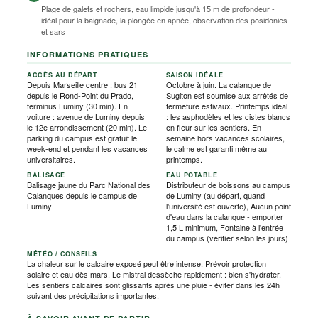
Plage de galets et rochers, eau limpide jusqu'à 15 m de profondeur -
idéal pour la baignade, la plongée en apnée, observation des posidonies
et sars
INFORMATIONS PRATIQUES
ACCÈS AU DÉPART
SAISON IDÉALE
Depuis Marseille centre : bus 21
Octobre à juin. La calanque de
depuis le Rond-Point du Prado,
Sugiton est soumise aux arrêtés de
terminus Luminy (30 min). En
fermeture estivaux. Printemps idéal
voiture : avenue de Luminy depuis
: les asphodèles et les cistes blancs
le 12e arrondissement (20 min). Le
en fleur sur les sentiers. En
parking du campus est gratuit le
semaine hors vacances scolaires,
week-end et pendant les vacances
le calme est garanti même au
universitaires.
printemps.
BALISAGE
EAU POTABLE
Balisage jaune du Parc National des
Distributeur de boissons au campus
Calanques depuis le campus de
de Luminy (au départ, quand
Luminy
l'université est ouverte), Aucun point
d'eau dans la calanque - emporter
1,5 L minimum, Fontaine à l'entrée
du campus (vérifier selon les jours)
MÉTÉO / CONSEILS
La chaleur sur le calcaire exposé peut être intense. Prévoir protection
solaire et eau dès mars. Le mistral dessèche rapidement : bien s'hydrater.
Les sentiers calcaires sont glissants après une pluie - éviter dans les 24h
suivant des précipitations importantes.